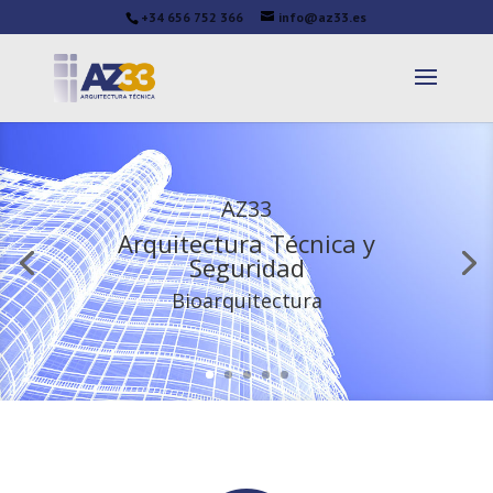
+34 656 752 366
info@az33.es
AZ33
Arquitectura Técnica y
Seguridad
Bioarquitectura