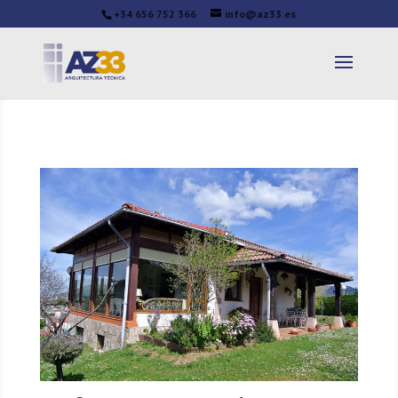
+34 656 752 366
info@az33.es