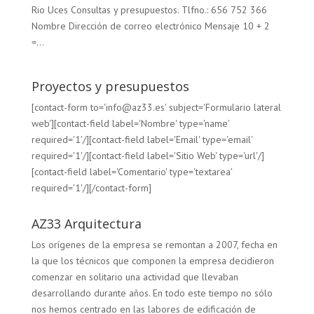
Rio Uces Consultas y presupuestos. Tlfno.: 656 752 366
Nombre Dirección de correo electrónico Mensaje 10 + 2
=...
Proyectos y presupuestos
[contact-form to='info@az33.es' subject='Formulario lateral
web'][contact-field label='Nombre' type='name'
required='1'/][contact-field label='Email' type='email'
required='1'/][contact-field label='Sitio Web' type='url'/]
[contact-field label='Comentario' type='textarea'
required='1'/][/contact-form]
AZ33 Arquitectura
Los orígenes de la empresa se remontan a 2007, fecha en
la que los técnicos que componen la empresa decidieron
comenzar en solitario una actividad que llevaban
desarrollando durante años. En todo este tiempo no sólo
nos hemos centrado en las labores de edificación de