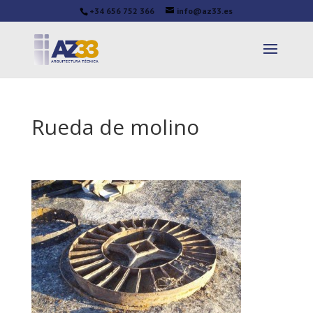
+34 656 752 366
info@az33.es
Rueda de molino