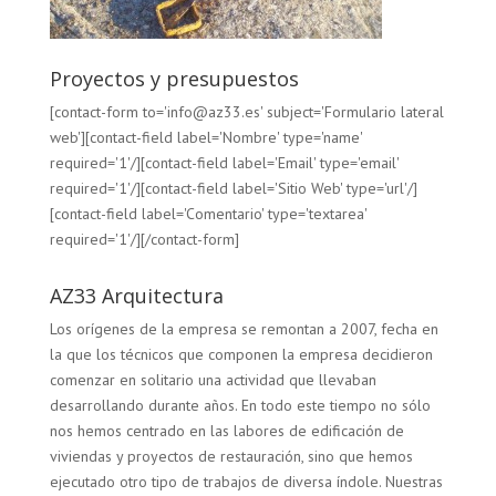
Proyectos y presupuestos
[contact-form to='info@az33.es' subject='Formulario lateral
web'][contact-field label='Nombre' type='name'
required='1'/][contact-field label='Email' type='email'
required='1'/][contact-field label='Sitio Web' type='url'/]
[contact-field label='Comentario' type='textarea'
required='1'/][/contact-form]
AZ33 Arquitectura
Los orígenes de la empresa se remontan a 2007, fecha en
la que los técnicos que componen la empresa decidieron
comenzar en solitario una actividad que llevaban
desarrollando durante años. En todo este tiempo no sólo
nos hemos centrado en las labores de edificación de
viviendas y proyectos de restauración, sino que hemos
ejecutado otro tipo de trabajos de diversa índole. Nuestras