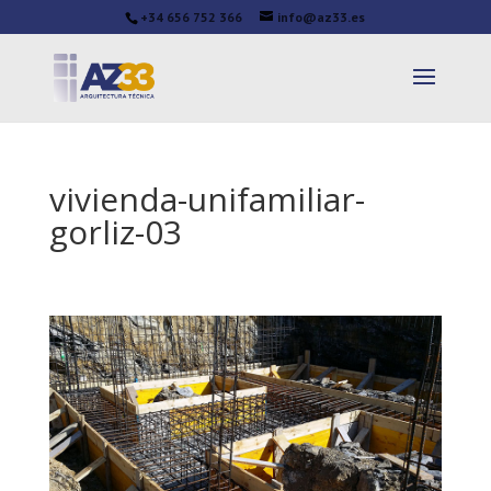
+34 656 752 366
info@az33.es
vivienda-unifamiliar-
gorliz-03