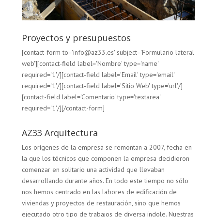
Proyectos y presupuestos
[contact-form to='info@az33.es' subject='Formulario lateral
web'][contact-field label='Nombre' type='name'
required='1'/][contact-field label='Email' type='email'
required='1'/][contact-field label='Sitio Web' type='url'/]
[contact-field label='Comentario' type='textarea'
required='1'/][/contact-form]
AZ33 Arquitectura
Los orígenes de la empresa se remontan a 2007, fecha en
la que los técnicos que componen la empresa decidieron
comenzar en solitario una actividad que llevaban
desarrollando durante años. En todo este tiempo no sólo
nos hemos centrado en las labores de edificación de
viviendas y proyectos de restauración, sino que hemos
ejecutado otro tipo de trabajos de diversa índole. Nuestras