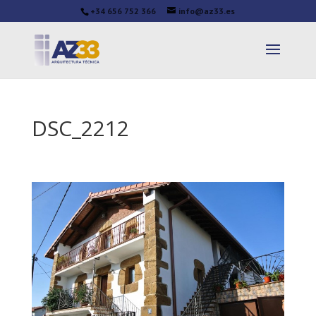
+34 656 752 366
info@az33.es
DSC_2212