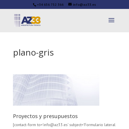
+34 656 752 366
info@az33.es
plano-gris
Proyectos y presupuestos
[contact-form to='info@az33.es' subject='Formulario lateral