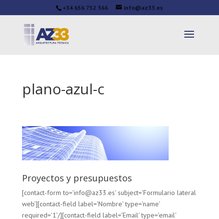
+34 656 752 366
info@az33.es
plano-azul-c
Proyectos y presupuestos
[contact-form to='info@az33.es' subject='Formulario lateral
web'][contact-field label='Nombre' type='name'
required='1'/][contact-field label='Email' type='email'